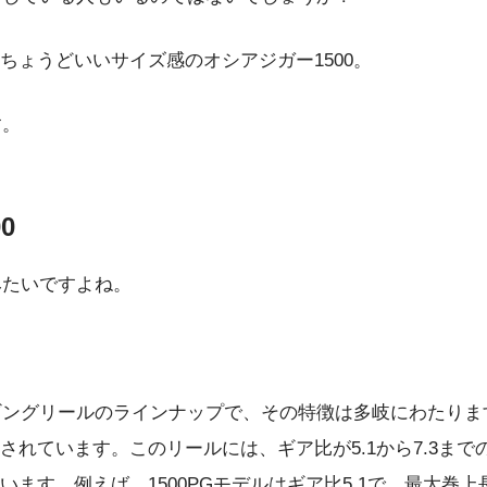
ょうどいいサイズ感のオシアジガー1500。
す。
0
みたいですよね。
ジギングリールのラインナップで、その特徴は多岐にわたり
れています。このリールには、ギア比が5.1から7.3ま
。例えば、1500PGモデルはギア比5.1で、最大巻上長78