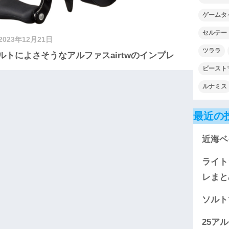
ゲームタ
セルテー
2023年12月21日
ツララ
ルトによさそうなアルファスairtwのインプレ
ビースト
ルナミス
最近の
近海ベ
ライト
レまと
ソルト
25ア