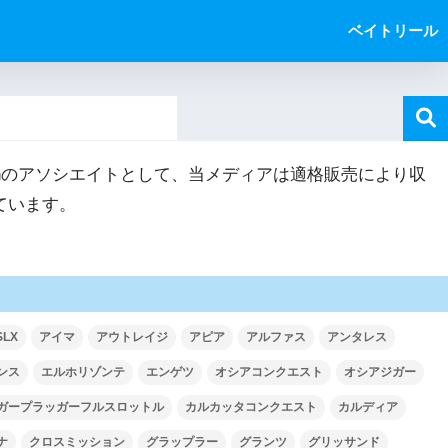
ベイトリール
zonのアソシエイトとして、当メディアは適格販売により収
ています。
SLX
アイマ
アウトレイジ
アピア
アルファス
アンタレス
ンス
エルホリゾンテ
エンゲツ
オシアコンクエスト
オシアジガー
ガープラッガーフルスロットル
カルカッタコンクエスト
カルディア
ナ
クロスミッション
グラップラー
グランツ
グリッサンド