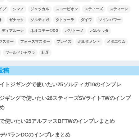
イプ
シマノ
ジャッカル
スコーピオン
スティーズ
スティーレ
ト
ゼナック
ソルティガ
タトゥーラ
ダイワ
ツインパワー
ディアルーナ
ネオステージDG
バリトーノ
バルケッタ
マスター
フォースマスター
プレイズ
ポルタメント
メタ二ウム
ワールドシャウラ
紅牙
投稿
イトジギングで使いたい25ソルティガ10のインプレ
ジギングで使いたい26スティーズSVライトTWのインプ
め
で使いたい25アルファスBFTWのインプレまとめ
ルデバランDCのインプレまとめ