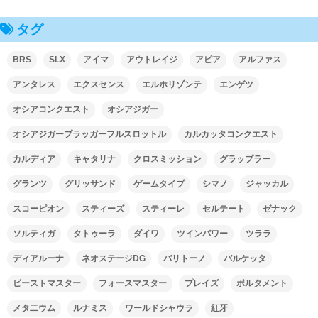
タグ
BRS
SLX
アイマ
アウトレイジ
アピア
アルファス
アンタレス
エクスセンス
エルホリゾンテ
エンゲツ
オシアコンクエスト
オシアジガー
オシアジガープラッガーフルスロットル
カルカッタコンクエスト
カルディア
キャタリナ
クロスミッション
グラップラー
グランツ
グリッサンド
ゲームタイプ
シマノ
ジャッカル
スコーピオン
スティーズ
スティーレ
セルテート
ゼナック
ソルティガ
タトゥーラ
ダイワ
ツインパワー
ツララ
ディアルーナ
ネオステージDG
バリトーノ
バルケッタ
ビーストマスター
フォースマスター
プレイズ
ポルタメント
メタ二ウム
ルナミス
ワールドシャウラ
紅牙